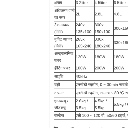
क्षमता
3.2liter
4.5liter
6.5liter
अधिकतम पानी
2L
2.8L
4.8L
का स्तर
टैंक आकार
240x
300x
300x15
(मिमी)
135x100
150x100
यूनिट आकार
265x
330x
330x18
(मिमी)
165x240
180x240
अल्ट्रासोनिक
120W
180W
180W
पावर
हीटिंग पावर
100W
200W
200W
आवृत्ति
40kHz
घड़ी
एलसीडी स्क्रीन, 0 ~ 30min समायोज
तापमान
एलसीडी स्क्रीन, सामान्य ~ 80 ℃ सम
एनडब्ल्यू /
2.6kg /
4.5kg /
5.5kg /
जीडब्ल्यू
3.5kg
5.5kg
वोल्टेज
एसी 100 ~ 120 वी, 50/60 हर्ट्ज;
,