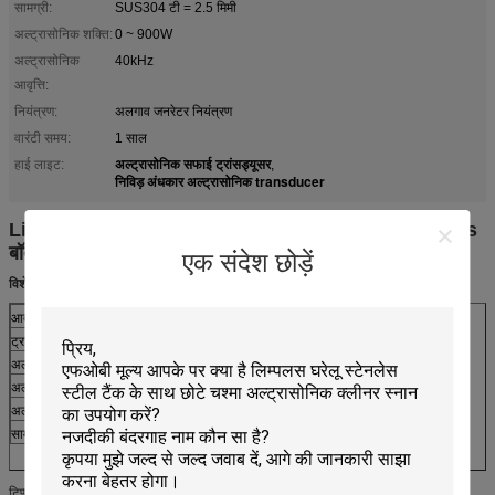
सामग्री:
SUS304 टी = 2.5 मिमी
अल्ट्रासोनिक शक्ति:
0 ~ 900W
अल्ट्रासोनिक
40kHz
आवृत्ति:
नियंत्रण:
अलगाव जनरेटर नियंत्रण
वारंटी समय:
1 साल
अल्ट्रासोनिक सफाई ट्रांसड्यूसर
हाई लाइट:
,
निविड़ अंधकार अल्ट्रासोनिक transducer
Limplus 900W अल्ट्रासोनिक Immersible Transducers
बॉक्स पनडुब्बी पनरोक अनुकूलित
एक संदेश छोड़ें
विशेष विवरण:
आदर्श
रास-18T
ट्रांसड्यूसर बॉक्स आकार
410x300x100mm
अल्ट्रासोनिक पावर
0 ~ 1200W
अल्ट्रासोनिक फ़्रीक्वेंसी
28 किलोहर्ट्ज़, 25/40/68 / 120kHz उपलब्ध
अल्ट्रासोनिक ट्रांसड्यूसर नंबर
12pcs
सामग्री
SUS304 / SUS316L या अन्य विशेष सामग्री
टिप्पणी: बॉक्स आकार को आपकी आवश्यकता के आधार पर समायोजित किया जा सकता है।