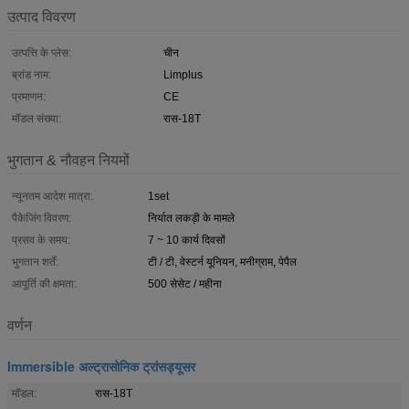
उत्पाद विवरण
उत्पत्ति के प्लेस:
चीन
ब्रांड नाम:
Limplus
प्रमाणन:
CE
मॉडल संख्या:
रास-18T
भुगतान & नौवहन नियमों
न्यूनतम आदेश मात्रा:
1set
पैकेजिंग विवरण:
निर्यात लकड़ी के मामले
प्रसव के समय:
7 ~ 10 कार्य दिवसों
भुगतान शर्तें:
टी / टी, वेस्टर्न यूनियन, मनीग्राम, पेपैल
आपूर्ति की क्षमता:
500 सेसेट / महीना
वर्णन
Immersible अल्ट्रासोनिक ट्रांसड्यूसर
मॉडल:
रास-18T