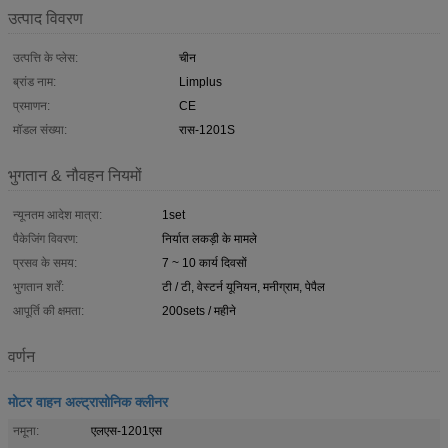
उत्पाद विवरण
उत्पत्ति के प्लेस:
चीन
ब्रांड नाम:
Limplus
प्रमाणन:
CE
मॉडल संख्या:
रास-1201S
भुगतान & नौवहन नियमों
न्यूनतम आदेश मात्रा:
1set
पैकेजिंग विवरण:
निर्यात लकड़ी के मामले
प्रसव के समय:
7 ~ 10 कार्य दिवसों
भुगतान शर्तें:
टी / टी, वेस्टर्न यूनियन, मनीग्राम, पेपैल
आपूर्ति की क्षमता:
200sets / महीने
वर्णन
मोटर वाहन अल्ट्रासोनिक क्लीनर
नमूना:
एलएस-1201एस