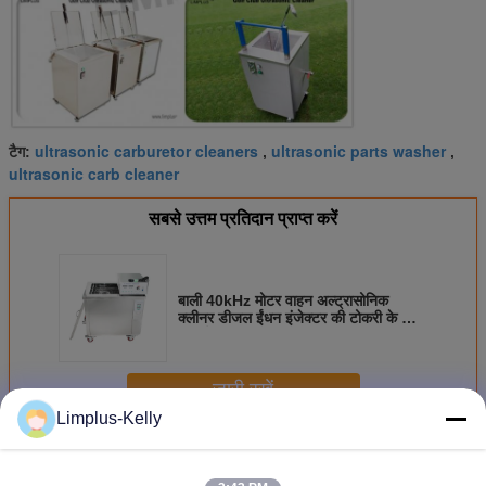
ultrasonic carburetor cleaners
ultrasonic parts washer
टैग:
,
,
ultrasonic carb cleaner
सबसे उत्तम प्रतिदान प्राप्त करें
बाली 40kHz मोटर वाहन अल्ट्रासोनिक
क्लीनर डीजल ईंधन इंजेक्टर की टोकरी के साथ
सफाई
जारी रखें
Limplus-Kelly
मोटर वाहन अल्ट्रासोनिक क्लीनर
अधिक