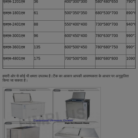
एलएस-1201एस
36
400*300*300
580*480*650
790*5
एलएस-1801एस
61
500*350*350
680*530*700
890*6
एलएस-2401एस
88
550*400*400
730*580*700
940*6
एलएस-3001एस
96
600*450*400
780*630*700
990*7
एलएस-3601एस
135
600*500*450
780*680*750
990*7
एलएस-4801एस
175
700*500*500
880*680*800
1090*
एलएस-6001एस
264
800*600*550
980*780*850
1190*
हमारी ओर से कोई भी क्षमता उपलब्ध है।टैंक का आकार आपकी आवश्यकता के आधार पर अनुकूलित
किया जा सकता है।
एलएस-7201एस
360
1000*600*600
1180*780*900
1390*