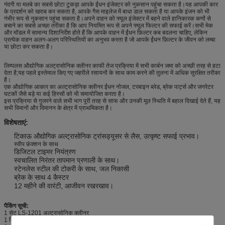
गंदगी या मलबे का सबसे छोटा टुकड़ा आपके ईंधन इंजेक्टर को नुकसान पहुंचा सकता है।यह आपकी कार
के प्रदर्शन को खराब कर सकता है, आपके गैस माइलेज में बाधा डाल सकता है या आपके इंजन को भी
गंभीर रूप से नुकसान पहुंचा सकता है।अपने वाहन को फ्यूल इंजेक्टर में बहने वाले हानिकारक कणों से
बचाने का सबसे अच्छा तरीका है कि आप नियमित रूप से अपने फ्यूल फिल्टर की सफाई करें।सभी मेक
और मॉडल में सामान्य दिशानिर्देश होते हैं कि आपके वाहन में ईंधन फ़िल्टर कब बदलना चाहिए, लेकिन
प्रत्येक वाहन अलग-अलग परिस्थितियों का अनुभव करता है जो आपके ईंधन फ़िल्टर के जीवन को लम्बा
या छोटा कर सकता है।
लिम्पलस औद्योगिक अल्ट्रासोनिक क्लीनर काफी तेज प्रक्रिया में सभी कार्बन जमा को अच्छी तरह से हटा
देता है;यह पहले इस्तेमाल किए गए जहरीले रसायनों के साथ काम करने की तुलना में अधिक सुरक्षित तरीका
है।
एक औद्योगिक आकार का अल्ट्रासोनिक क्लीनर ईंधन नोजल, टरबाइन ब्लेड, ब्रेक पार्ट्स और जनरेटर
घटकों जैसे बड़े या कई हिस्सों को भी समायोजित करता है।
इस प्रक्रिया से गुजरने वाले सभी भाग पूरी तरह से साफ और उनकी मूल स्थिति में बहाल दिखाई देते हैं, यह
सभी विमानों और विमानन के क्षेत्र में प्राथमिकता है।
विशेषताएं:
टिकाऊ औद्योगिक अल्ट्रासोनिक ट्रांसड्यूसर से लैस, उत्कृष्ट सफाई प्रभाव।
स्वीप फ़ंक्शन के साथ
डिजिटल टाइमर नियंत्रण
स्वचालित निरंतर तापमान प्रणाली के साथ।
स्टेनलेस स्टील की टोकरी के साथ, जल निकासी
ब्रेक के साथ 4 कैस्टर
12 महीने की वारंटी, आजीवन रखरखाव।
पैकिंग सूची:
1 सेट LS-1201 अल्ट्रासोनिक क्लीनर
1 निर्देश मैनुअल