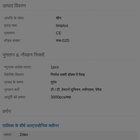
उत्पाद विवरण
उत्पत्ति के प्लेस:
चीन
ब्रांड नाम:
limplus
प्रमाणन:
CE
मॉडल संख्या:
रास-02D
भुगतान & नौवहन नियमों
न्यूनतम आदेश मात्रा:
1pcs
पैकेजिंग विवरण:
निर्यात दफ़्ती बॉक्स में पैक्ड
प्रसव के समय:
तुरंत
भुगतान शर्तें:
टी / टी, वेस्टर्न यूनियन, मनीग्राम, पेपैल
आपूर्ति की क्षमता:
3000pcs/माह
वर्णन
तालिका के शीर्ष अल्ट्रासोनिक क्लीनर
क्षमता:
2liter