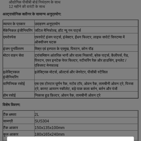
औद्योगिक पीसीबी बोर्ड नियंत्रण के साथ
12 महीने की वारंटी के साथ
अल्ट्रासोनिक क्लीनर के सामान्य अनुप्रयोग:
व्यापार के प्रकार
उदाहरण अनुप्रयोग
मैकेनिकल इंजीनियरिंग
जटिल मैनिफोल्ड, हॉट ग्यू गन पार्ट्स
एयरोस्पेस
एयरपोर्ट इंजन पार्ट्स, इंजेक्टर, ईंधन फिल्टर, लाइफ सपोर्ट सिस्टम्स में
ऑक्सीजन घटक
इंजन पुनर्वितरण
मिश्र एवं इस्पात के प्रमुख, पिस्टन, कोन रॉड
मोटर वाहन सेवा
ट्रांसमिशन आंतरिक भागों और वाल्व निकायों, ब्रेक पार्ट्स, कैलीपर्स, पैड,
पिस्टन, एयर इनटेक पेपर फिल्टर, स्टीयरिंग रैक और हाउसिंग, इनलेट /
एक्जिस्ट मेनफाल्ड
इलेक्ट्रिकल
इलेक्ट्रिक मोटर्स, ऑल्टर्स और जेनरेटर, पीसीबी स्टेंसिल
इंजीनियरिंग
वाणिज्यिक रसोई
एस एस टोस्टार घूर्णन रैक, स्टोव टॉप, ओवन रैक, तामचीनी ओवन ट्रे, पिज्जा
ट्रे, कास्ट आयरन स्कीलेट, बड़े पाक कला बर्तन, बर्तन और पंजों
होम रसोई
निकास हूड फ़िल्टर, ओवन रैक, तामचीनी ओवन ट्रे
विशेष विवरण:
टैंक क्षमता
2L
सामग्री
SUS304
टैंक आकार
150x135x100mm
कुल आकार
180x165x240mm