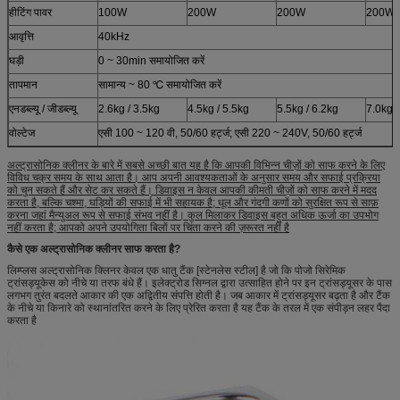
हीटिंग पावर
100W
200W
200W
200W
आवृत्ति
40kHz
घड़ी
0 ~ 30min समायोजित करें
तापमान
सामान्य ~ 80 ℃ समायोजित करें
एनडब्ल्यू / जीडब्ल्यू
2.6kg / 3.5kg
4.5kg / 5.5kg
5.5kg / 6.2kg
7.0kg /
वोल्टेज
एसी 100 ~ 120 वी, 50/60 हर्ट्ज; एसी 220 ~ 240V, 50/60 हर्ट्ज
अल्ट्रासोनिक क्लीनर के बारे में सबसे अच्छी बात यह है कि आपकी विभिन्न चीज़ों को साफ करने के लिए
विविध चक्र समय के साथ आता है। आप अपनी आवश्यकताओं के अनुसार समय और सफाई प्रक्रिया
को चुन सकते हैं और सेट कर सकते हैं। डिवाइस न केवल आपकी कीमती चीज़ों को साफ करने में मदद
करता है, बल्कि चश्मा, घड़ियों की सफाई में भी सहायक है; धूल और गंदगी कणों को सुरक्षित रूप से साफ़
करना जहां मैन्युअल रूप से सफाई संभव नहीं है। कुल मिलाकर डिवाइस बहुत अधिक ऊर्जा का उपभोग
नहीं करता है; आपको अपने उपयोगिता बिलों पर चिंता करने की ज़रूरत नहीं है
कैसे एक अल्ट्रासोनिक क्लीनर साफ करता है?
लिम्प्लस अल्ट्रासोनिक क्लिनर केवल एक धातु टैंक [स्टेनलेस स्टील] है जो कि पोजो सिरेमिक
ट्रांसड्यूकेस को नीचे या तरफ बंधे हैं। इलेक्ट्रोड सिग्नल द्वारा उत्साहित होने पर इन ट्रांसड्यूसर के पास
लगभग तुरंत बदलते आकार की एक अद्वितीय संपत्ति होती है। जब आकार में ट्रांसड्यूसर बढ़ता है और टैंक
के नीचे या किनारे को स्थानांतरित करने के लिए प्रेरित करता है यह टैंक के तरल में एक संपीड़न लहर पैदा
करता है