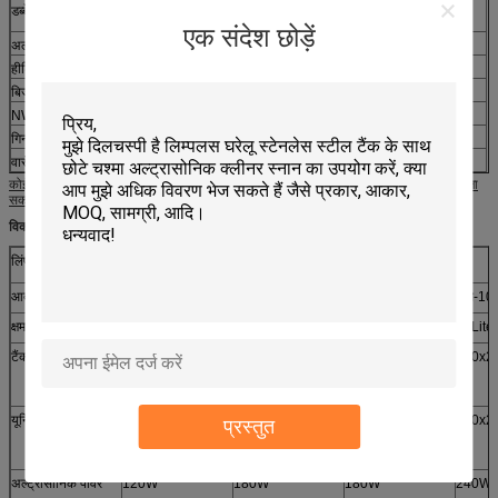
डब्बे का नाप
255x240x275 मिमी
एक संदेश छोड़ें
अल्ट्रासोनिक पावर
60W
हीटिंग पावर
100W
बिजली की आपूर्ति
एसी 100-120 वी, 50/60 हर्ट्ज; एसी 220-240 वी, 50/60 हर्ट्ज
NW
2.2 किग्रा
गिनीकृमि
2.8 किलो
वारंटी समय
12 महीने
कोई भी क्षमता हमारे पास उपलब्ध है
टैंक का आकार आपकी आवश्यकता के आधार पर डिजाइन किया जा
शिपिंग का तरीका
डीएचएल, फेडेक्स, यूपीएस, टीएनटी, ईएमएस, एआरएएमएक्स, एयर द्वारा, समुद्र से
सकता है।
विकल्प के लिए अन्य आकार:
लिंपलस अल्ट्रासोनिक क्लिनर स्पेसिफिकेशन (डिजिटल कंट्रोल)
आदर्श
रास-03D
रास-04D
रास-06D
रास-10
क्षमता
3.2liter
4.5liter
6.5liter
10Liter
टैंक आकार (मिमी)
240x135x100
300x150x100
300x
300x2
150x150
यूनिट आकार (मिमी)
265x165x240
330x180x240
330x1
330x2
प्रस्तुत
80x310
अल्ट्रासोनिक पावर
120W
180W
180W
240W