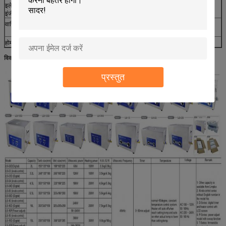
इलेक्ट्रिकल
इलेक्ट्रिक मोटर्स, ऑल्टर्स और जेनरेटर, पीसीबी स्टेंसिल
इंजीनियरिंग
वाणिज्यिक रसोई
एस एस टोस्टार घूर्णन रैक, स्टोव टॉप, ओवन रैक, तामचीनी ओवन ट्रे, पिज्जा
ट्रे, कास्ट आयरन स्कीलेट्स, बड़े खाना पकाने के बर्तन, बर्तन और पंजों
होम रसोई
निकास हूड फ़िल्टर, ओवन रैक, तामचीनी ओवन ट्रे
विकल्प के लिए अन्य आकार:
प्रस्तुत