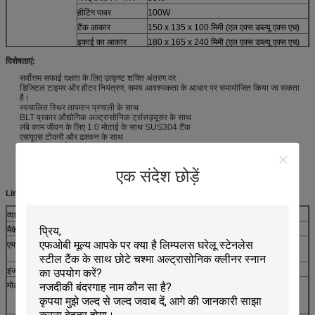
हीटिंग पावर
100W
टैंक आकार
150 x 135 x 100 मिमी (एल एक्स डब्ल्यू एक्स एच)
इकाई का आकार
180 x 165 x 240 मिमी (एल एक्स डब्ल्यू एक्स एच)
पैकेज का आकार
255 x 240 x 275 मिमी (एल एक्स डब्ल्यू एक्स एच)
विशेषताएं:
एनडब्ल्यू / जीडब्ल्यू
2.2 किग्रा / 2.5 किग्रा
सर्वोत्तम सफाई दक्षता के लिए उत्कृष्ट शक्ति अंतरण दर
डिजिटल टाइमर और हीटर नियंत्रण, समय आवश्यकता के आधार पर समायोजित किया जा सकता
है।
स्वचालित स्थिर तापमान प्रणाली के साथ
BLT प्रकार औद्योगिक अल्ट्रासोनिक ट्रांसड्यूसर के साथ
लंबे काम जीवन के लिए 1.0 मोटाई के साथ SUS304 टैंक
एसयूएस टोकरी और ढक्कन के साथ
प्रमाणपत्र: सीई
औद्योगिक पीसीबी बोर्ड नियंत्रण के साथ
12 महीने की वारंटी के साथ
एक संदेश छोड़ें
बस सफाई के लिए पानी पर टैप करें ठीक है (सफाई परिणाम बढ़ाने के लिए सूट डिटर्जेंट)
Limplus अल्ट्रासोनिक क्लीनर का आवेदन:
व्यापार के प्रकार
उदाहरण अनुप्रयोग
मैकेनिकल इंजीनियरिंग
जटिल मैनिफोल्ड, हॉट ग्यू गन पार्ट्स
एयरोस्पेस
एयरपोर्ट इंजन पार्ट्स, इंजेक्टर, ईंधन फिल्टर, लाइफ सपोर्ट सिस्टम्स में
ऑक्सीजन घटक
इंजन पुनर्वितरण
मिश्र एवं इस्पात के प्रमुख, पिस्टन, कोन रॉड
मोटर वाहन सेवा
ट्रांसमिशन आंतरिक भागों और वाल्व निकायों, ब्रेक पार्ट्स, कैलीपर्स, पैड,
पिस्टन, एयर इनटेक पेपर फिल्टर, स्टीयरिंग रैक और हाउसिंग, इनलेट /
एक्जिस्ट मेनफॉल्ड