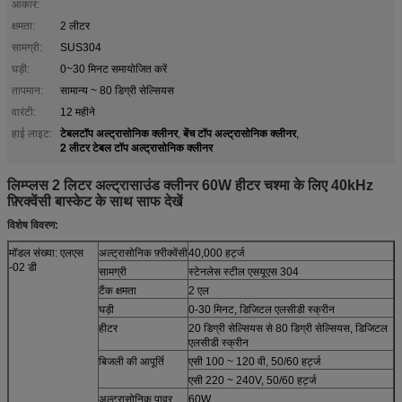
आकार:
क्षमता:
2 लीटर
सामग्री:
SUS304
घड़ी:
0~30 मिनट समायोजित करें
तापमान:
सामान्य ~ 80 डिग्री सेल्सियस
वारंटी:
12 महीने
टेबलटॉप अल्ट्रासोनिक क्लीनर
बेंच टॉप अल्ट्रासोनिक क्लीनर
हाई लाइट:
,
,
2 लीटर टेबल टॉप अल्ट्रासोनिक क्लीनर
लिम्प्लस 2 लिटर अल्ट्रासाउंड क्लीनर 60W हीटर चश्मा के लिए 40kHz
फ़्रिक्वेंसी बास्केट के साथ साफ देखें
विशेष विवरण:
मॉडल संख्या: एलएस
अल्ट्रासोनिक फ़्रीक्वेंसी
40,000 हर्ट्ज
-02 डी
सामग्री
स्टेनलेस स्टील एसयूएस 304
टैंक क्षमता
2 एल
घड़ी
0-30 मिनट, डिजिटल एलसीडी स्क्रीन
हीटर
20 डिग्री सेल्सियस से 80 डिग्री सेल्सियस, डिजिटल
एलसीडी स्क्रीन
बिजली की आपूर्ति
एसी 100 ~ 120 वी, 50/60 हर्ट्ज
एसी 220 ~ 240V, 50/60 हर्ट्ज
अल्ट्रासोनिक पावर
60W