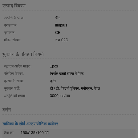
उत्पाद विवरण
उत्पत्ति के प्लेस:
चीन
ब्रांड नाम:
limplus
प्रमाणन:
CE
मॉडल संख्या:
रास-02D
भुगतान & नौवहन नियमों
न्यूनतम आदेश मात्रा:
1pcs
पैकेजिंग विवरण:
निर्यात दफ़्ती बॉक्स में पैक्ड
प्रसव के समय:
तुरंत
भुगतान शर्तें:
टी / टी, वेस्टर्न यूनियन, मनीग्राम, पेपैल
आपूर्ति की क्षमता:
3000pcs/माह
वर्णन
तालिका के शीर्ष अल्ट्रासोनिक क्लीनर
टैंक का
150x135x100मिमी