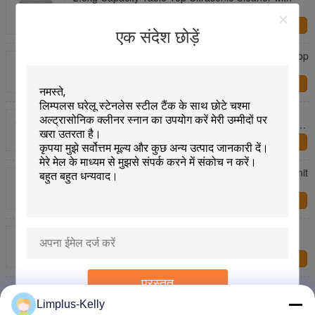
High Cleaning Effect and Stainless Steel Tank
हमसे संपर्क करें
एक संदेश छोड़ें
High Cleaning Effect and Safety Protection Table Top
Ultrasonic Cleanser for Your Manufacturing Needs
हमसे संपर्क करें
Compact 280x180x200mm Table Top Ultrasonic
Cleaner with 180W Power Consumption and Safety
Protection
हमसे संपर्क करें
Table-Top Ultrasonic Cleanser 280x180x200mm Unit
Size Safety Protection for Professional and Safe
Cleaning
हमसे संपर्क करें
High Cleaning Effect Table Top Ultrasonic Cleaner
with Heating Setting 0-80C
हमसे संपर्क करें
प्रस्तुत
Stainless Steel Tabletop Ultrasonic Cleanser for AC
110V/60Hz Power Supply and Convenient Cleaning
Limplus-Kelly