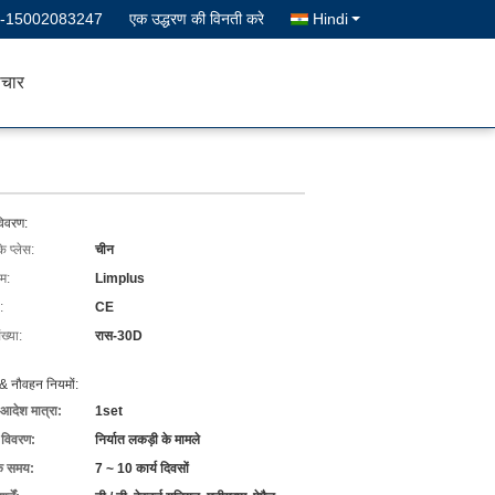
--15002083247
एक उद्धरण की विनती करे
Hindi
चार
विवरण:
के प्लेस:
चीन
ाम:
Limplus
:
CE
ख्या:
रास-30D
& नौवहन नियमों:
 आदेश मात्रा:
1set
ग विवरण:
निर्यात लकड़ी के मामले
के समय:
7 ~ 10 कार्य दिवसों