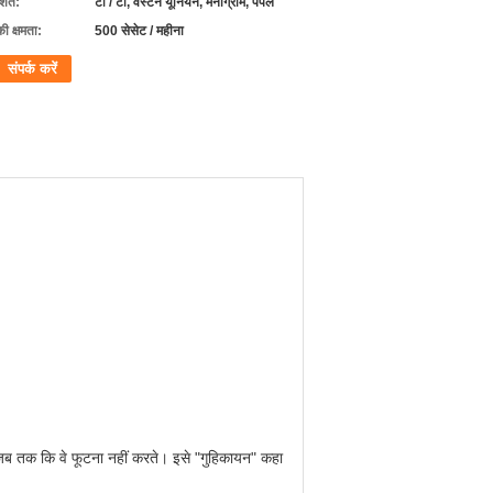
्तें:
टी / टी, वेस्टर्न यूनियन, मनीग्राम, पेपैल
की क्षमता:
500 सेसेट / महीना
संपर्क करें
ं जब तक कि वे फूटना नहीं करते।
इसे "गुहिकायन" कहा